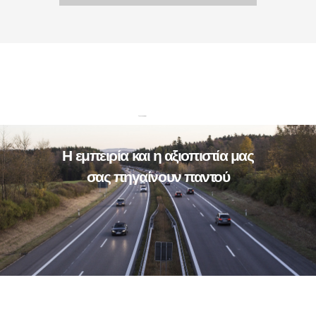
τουριστικό γραφείο εκδρομές κόρινθος λουτράκι Ταξιδέψτε σε όλη την Ελλάδα με την άνεση που σας παρέχουμε. Εκδρομές θρησκευτικού χαρακτήρα. Ανακαλύψτε την Ελλάδα μέσα από μοναδικές εκδρομές που σχεδιάζουμε με φροντίδα και μεράκι. Είτε αναζητάτε ηρεμία και πνευματική αναζωογόνηση σε μέρη θρησκευτικής σημασίας, είτε επιθυμείτε να εξερευνήσετε τις κρυμμένες ομορφιές της χώρας μας, το τουριστικό μας γραφείο στην Κόρινθο και το παράρτημά μας στο Λουτράκι
είναι εδώ για να ικανοποιήσουν κάθε σας ανάγκη. Ειδικευόμαστε σε εκδρομές θρησκευτικού χαρακτήρα, φέρνοντάς σας πιο κοντά στην ιστορία και την παράδοση της ορθοδοξίας. Επισκεφθείτε μοναστήρια και ιερούς ναούς, από τα Μετέωρα έως τον Άγιο Νεκτάριο στην Αίγινα, και ζήστε τη γαλήνη αυτών των μοναδικών τοποθεσιών. Με στόχο την απόλυτη άνεση και ευχαρίστησή σας, παρέχουμε σύγχρονα λεωφορεία, έμπειρους οδηγούς και ξεναγούς που γνωρίζουν σε βάθος τα μέρη
που επισκέπτεστε. Επιλέξτε ανάμεσα σε ημερήσιες ή πολυήμερες εκδρομές και αφήστε μας να οργανώσουμε κάθε λεπτομέρεια του ταξιδιού σας. Για εσάς που αγαπάτε την εξερεύνηση, προτείνουμε ταξίδια που περιλαμβάνουν αξιοθέατα, φυσικές ομορφιές και πολιτιστικές εμπειρίες, συνδυάζοντας παράδοση και διασκέδαση. Εμπιστευθείτε μας και ζήστε την εμπειρία ενός οργανωμένου ταξιδιού με φιλική εξυπηρέτηση και αμέριστη προσοχή στις ανάγκες σας. Είτε ταξιδεύετε μόνοι,
με την οικογένειά σας, ή με παρέα, έχουμε την ιδανική πρόταση για εσάς.Εκδρομές Τουριστικό Γραφείο Κόρινθος – Λουτράκι: Το ταξίδι σας ξεκινά από εδώ! Ελάτε να σχεδιάσουμε μαζί την επόμενη σας εξόρμηση.
focusonweb.gr
Η εμπειρία και η αξιοπιστία μας
σας πηγαίνουν παντού