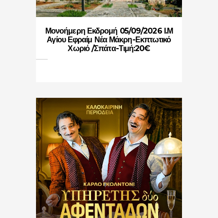
Μονοήμερη Εκδρομή 05/09/2026 Ι.Μ
Αγίου Εφραίμ Νέα Μάκρη-Εκπτωτικό
Χωριό /Σπάτα-Τιμή:20€